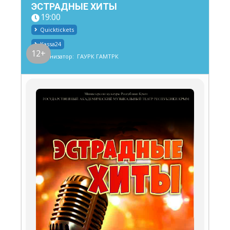
ЭСТРАДНЫЕ ХИТЫ
19:00
Quicktickets
Kassa24
12+
Организатор:
ГАУРК ГАМТРК