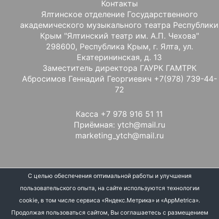
Контакты
Ялтинское отделение Государственного
академического музыкального театра Республики
Крым "Ялтинский театр им. А.П. Чехова"
298600, Республика Крым, г. Ялта, ул.
Екатерининская, д. 13
Заместитель директора ГАУРК ГАМТРК
Абросимов Геннадий Георгиевич +7(978) 739-44-
72
Касса +7 978 916 51 11
Приёмная: ytch@mail.ru
marketing_ytch@mail.ru
С целью обеспечения оптимальной работы и улучшения
© 2026 Ялтинский театр им. А. П. Чехова |
Разработка
пользовательского опыта, на сайте используются технологии
сайта WebstarTechnoloy.ru
cookie, в том числе сервиса «Яндекс.Метрика» и «AppMetrica».
Продолжая пользоваться сайтом, Вы соглашаетесь с размещением