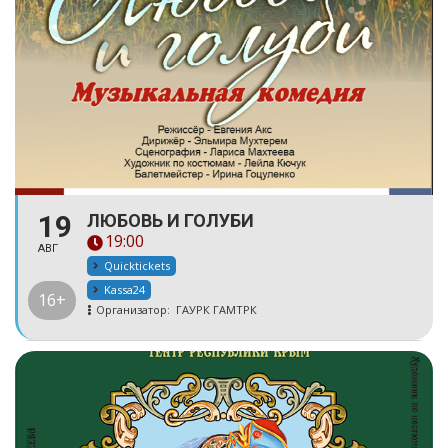
19
ЛЮБОВЬ И ГОЛУБИ
19:00
АВГ
Quicktickets
Kassa24
16+
Организатор:
ГАУРК ГАМТРК