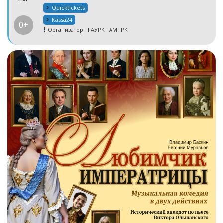
Quicktickets
Kassa24
0+
Организатор:
ГАУРК ГАМТРК