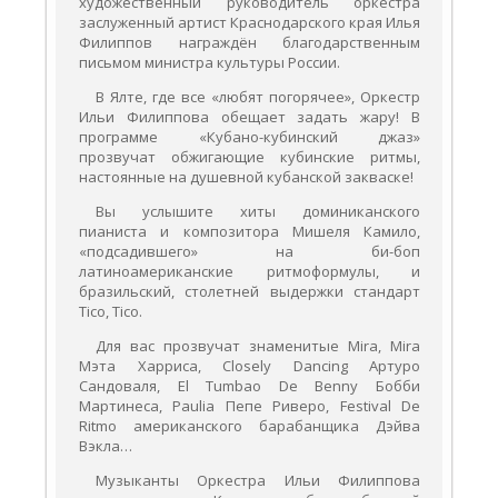
художественный руководитель оркестра
заслуженный артист Краснодарского края Илья
Филиппов награждён благодарственным
письмом министра культуры России.
В Ялте, где все «любят погорячее», Оркестр
Ильи Филиппова обещает задать жару! В
программе «Кубано-кубинский джаз»
прозвучат обжигающие кубинские ритмы,
настоянные на душевной кубанской закваске!
Вы услышите хиты доминиканского
пианиста и композитора Мишеля Камило,
«подсадившего» на би-боп
латиноамериканские ритмоформулы, и
бразильский, столетней выдержки стандарт
Tico, Tico.
Для вас прозвучат знаменитые Mira, Mira
Мэта Харриса, Closely Dancing Артуро
Сандоваля, El Tumbao De Benny Бобби
Мартинеса, Paulia Пепе Риверо, Festival De
Ritmo американского барабанщика Дэйва
Вэкла…
Музыканты Оркестра Ильи Филиппова