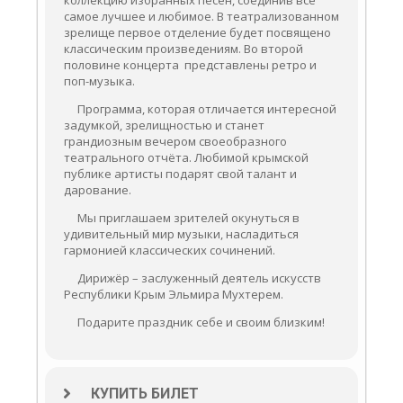
самое лучшее и любимое. В театрализованном
зрелище первое отделение будет посвящено
классическим произведениям. Во второй
половине концерта представлены ретро и
поп-музыка.
Программа, которая отличается интересной
задумкой, зрелищностью и станет
грандиозным вечером своеобразного
театрального отчёта. Любимой крымской
публике артисты подарят свой талант и
дарование.
Мы приглашаем зрителей окунуться в
удивительный мир музыки, насладиться
гармонией классических сочинений.
Дирижёр – заслуженный деятель искусств
Республики Крым Эльмира Мухтерем.
Подарите праздник себе и своим близким!
КУПИТЬ БИЛЕТ