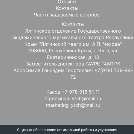
Отзывы
Контакты
Часто задаваемые вопросы
Контакты
Ялтинское отделение Государственного
академического музыкального театра Республики
Крым "Ялтинский театр им. А.П. Чехова"
298600, Республика Крым, г. Ялта, ул.
Екатерининская, д. 13
Заместитель директора ГАУРК ГАМТРК
Абросимов Геннадий Георгиевич +7(978) 739-44-
72
Касса +7 978 916 51 11
Приёмная: ytch@mail.ru
marketing_ytch@mail.ru
С целью обеспечения оптимальной работы и улучшения